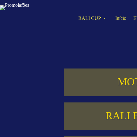
RALI CUP
Início
E
MOT
RALI 