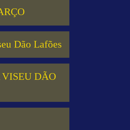
MARÇO
iseu Dão Lafões
 VISEU DÃO