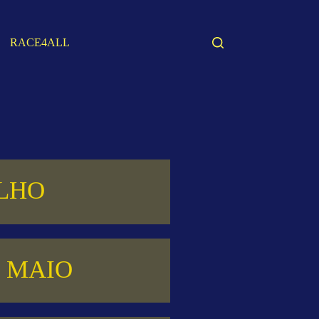
RACE4ALL
ULHO
4 MAIO