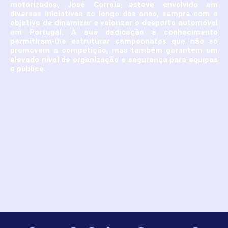
motorizados, José Correia esteve envolvido em
diversas iniciativas ao longo dos anos, sempre com o
objetivo de dinamizar e valorizar o desporto automóvel
em Portugal. A sua dedicação e conhecimento
permitiram-lhe estruturar campeonatos que não só
promovem a competição, mas também garantem um
elevado nível de organização e segurança para equipas
e público.