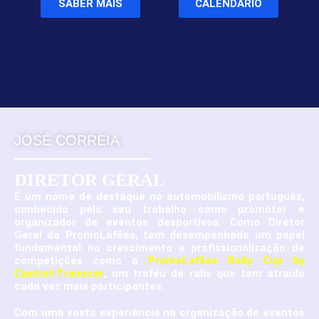
SABER MAIS
CALENDÁRIO
JOSÉ CORREIA
DIRETOR GERAL
É um nome de destaque no automobilismo português,
conhecido pelo seu trabalho como promotor e
organizador de eventos desportivos. Como Diretor
Geral da PromoLafões, tem desempenhado um papel
fundamental no crescimento e profissionalização de
competições como a
PromoLafões Rally Cup by
Castrol-Travocar
, um troféu de ralis que tem atraído
cada vez mais participantes.
Com uma vasta experiência na organização de eventos