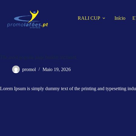
Pular
para
o
RALI CUP
Início
E
conteúdo
The most popular page builder included
promol
Maio 19, 2026
Lorem Ipsum is simply dummy text of the printing and typesetting indu